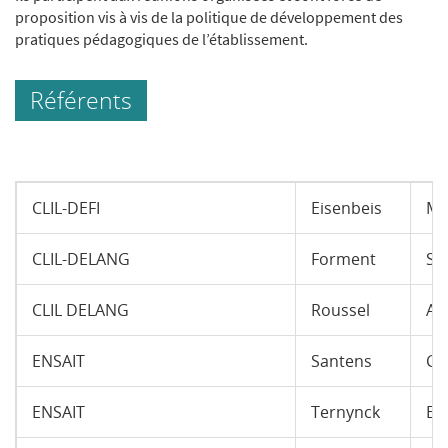
proposition vis à vis de la politique de développement des
pratiques pédagogiques de l’établissement.
Référents
CLIL-DEFI
Eisenbeis
Ma
CLIL-DELANG
Forment
Sa
CLIL DELANG
Roussel
Ale
ENSAIT
Santens
Ca
ENSAIT
Ternynck
Eli