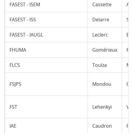
FASEST - ISEM
Cassette
Au
FASEST - ISS
Delarre
Sé
FASEST - IAUGL
Leclerc
Eri
FHUMA
Gomérieux
Ra
FLCS
Toulza
Mi
FSJPS
Mondou
Ch
FST
Lehenkyi
Vy
IAE
Caudron
Fa