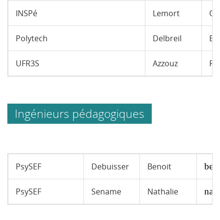
INSPé
Lemort
Oli
Polytech
Delbreil
Br
UFR3S
Azzouz
Ra
Ingénieurs pédagogiques
PsySEF
Debuisser
Benoit
beno
PsySEF
Sename
Nathalie
nath