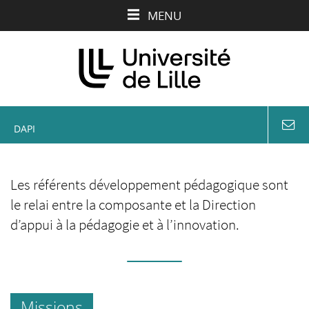
Aller
Aller
Aller
MENU
au
au
à
contenu
menu
la
recherche
DAPI
coord
&
conta
Les référents développement pédagogique sont
le relai entre la composante et la Direction
d’appui à la pédagogie et à l’innovation.
Missions